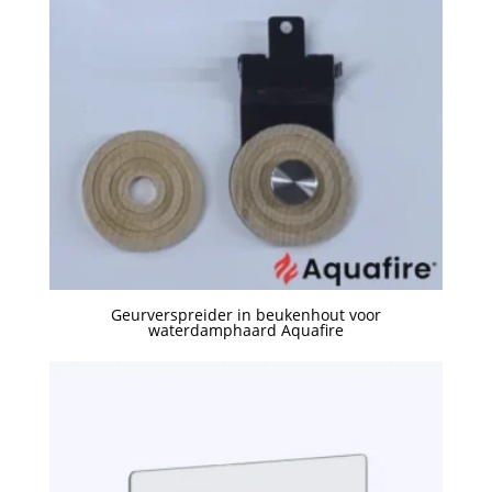
naar
hoog
Geurverspreider in beukenhout voor
waterdamphaard Aquafire
Een offerte aanvragen