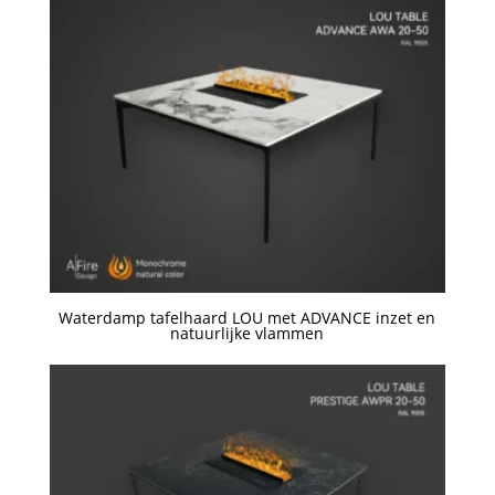
naar
hoog
Waterdamp tafelhaard LOU met ADVANCE inzet en
natuurlijke vlammen
Een offerte aanvragen