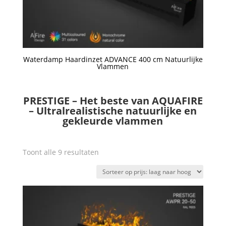
Waterdamp Haardinzet ADVANCE 400 cm Natuurlijke
Vlammen
Een offerte aanvragen
PRESTIGE – Het beste van AQUAFIRE
– Ultralrealistische natuurlijke en
gekleurde vlammen
Gesorteerd
Toont alle 9 resultaten
op
prijs:
laag
naar
hoog