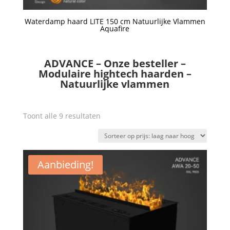
Waterdamp haard LITE 150 cm Natuurlijke Vlammen
Aquafire
Een offerte aanvragen
ADVANCE – Onze besteller –
Modulaire hightech haarden –
Natuurlijke vlammen
Gesorteerd
Toont alle 9 resultaten
op
prijs:
laag
Aanbieding!
naar
hoog