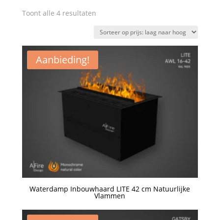
Gesorteerd
Toont alle 4 resultaten
op
prijs:
laag
Aanbieding!
naar
hoog
Waterdamp Inbouwhaard LITE 42 cm Natuurlijke
Vlammen
Een offerte aanvragen