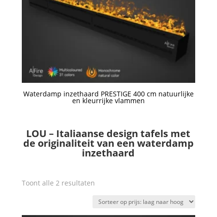
Waterdamp inzethaard PRESTIGE 400 cm natuurlijke
en kleurrijke vlammen
Een offerte aanvragen
LOU – Italiaanse design tafels met
de originaliteit van een waterdamp
inzethaard
Gesorteerd
Toont alle 2 resultaten
op
prijs:
laag