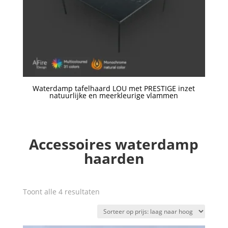
Waterdamp tafelhaard LOU met PRESTIGE inzet
natuurlijke en meerkleurige vlammen
Een offerte aanvragen
Accessoires waterdamp
haarden
Gesorteerd
Toont alle 4 resultaten
op
prijs:
laag