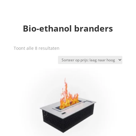
Bio-ethanol branders
Gesorteerd
Toont alle 8 resultaten
op
prijs:
laag
naar
hoog