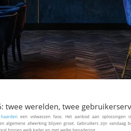
 twee werelden, twee gebruikerser
 haarden
een volwassen fase. Het aanbod aan oplossingen is
en algemene afwerking blijven groot. Gebruikers zijn vandaag b
oral binnen welk kader en met welke benadering.