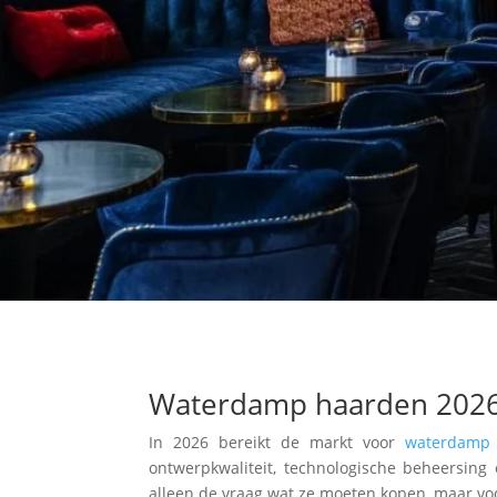
Waterdamp haarden 2026:
In 2026 bereikt de markt voor
waterdamp
ontwerpkwaliteit, technologische beheersing 
alleen de vraag wat ze moeten kopen, maar vo