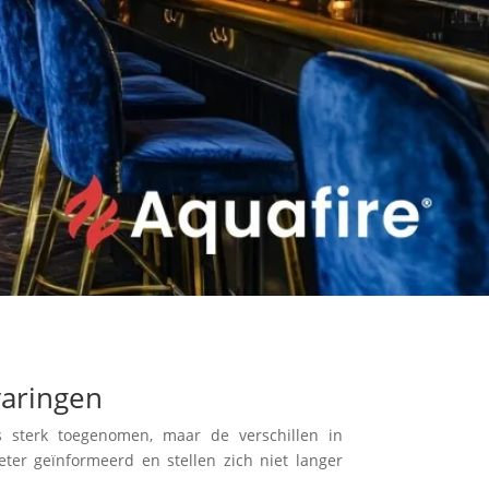
varingen
 sterk toegenomen, maar de verschillen in
eter geïnformeerd en stellen zich niet langer