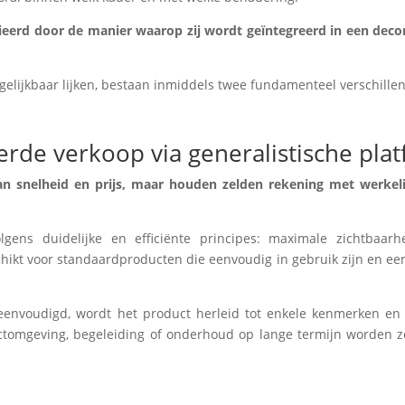
rd door de manier waarop zij wordt geïntegreerd in een decorat
rgelijkbaar lijken, bestaan inmiddels twee fundamenteel verschille
erde verkoop via generalistische pla
an snelheid en prijs, maar houden zelden rekening met werkelij
gens duidelijke en efficiënte principes: maximale zichtbaarhei
schikt voor standaardproducten die eenvoudig in gebruik zijn en e
eenvoudigd, wordt het product herleid tot enkele kenmerken en e
ojectomgeving, begeleiding of onderhoud op lange termijn worden