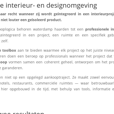
le interieur- en designomgeving
r recht wanneer zij wordt geïntegreerd in een interieurproje
 niet louter een geïsoleerd product.
rkooplogica behoren waterdamp haarden tot een
professionele i
ïntegreerd in een project, een ruimte en een specifiek gebr
 zelf.
e toolbox
aan te bieden waarmee elk project op het juiste niv
eren doen een beroep op professionals wanneer het project dat v
koop
vormen samen een coherent geheel, ontworpen om het project
te garanderen.
n niet op een opgelegd aankooptraject. Ze maakt zowel eenvoud
 hotels, restaurants, commerciële ruimtes — waar betrouwbaa
t hier opgebouwd in de tijd, met behulp van tools, informatie