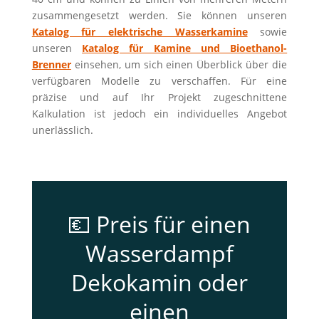
zusammengesetzt werden. Sie können unseren
Katalog für elektrische Wasserkamine
sowie
unseren
Katalog für Kamine und Bioethanol-
Brenner
einsehen, um sich einen Überblick über die
verfügbaren Modelle zu verschaffen. Für eine
präzise und auf Ihr Projekt zugeschnittene
Kalkulation ist jedoch ein individuelles Angebot
unerlässlich.
💶 Preis für einen
Wasserdampf
Dekokamin oder
einen