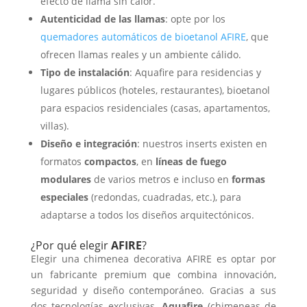
efecto de llama sin calor.
Autenticidad de las llamas
: opte por los
quemadores automáticos de bioetanol AFIRE
, que
ofrecen llamas reales y un ambiente cálido.
Tipo de instalación
: Aquafire para residencias y
lugares públicos (hoteles, restaurantes), bioetanol
para espacios residenciales (casas, apartamentos,
villas).
Diseño e integración
: nuestros inserts existen en
formatos
compactos
, en
líneas de fuego
modulares
de varios metros e incluso en
formas
especiales
(redondas, cuadradas, etc.), para
adaptarse a todos los diseños arquitectónicos.
¿Por qué elegir
AFIRE
?
Elegir una chimenea decorativa AFIRE es optar por
un fabricante premium que combina innovación,
seguridad y diseño contemporáneo. Gracias a sus
dos tecnologías exclusivas,
Aquafire
(chimeneas de