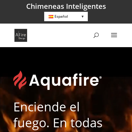
Chimeneas Inteligentes
Español
Reproductor
de
vídeo
Enciende el
fuego. En todas