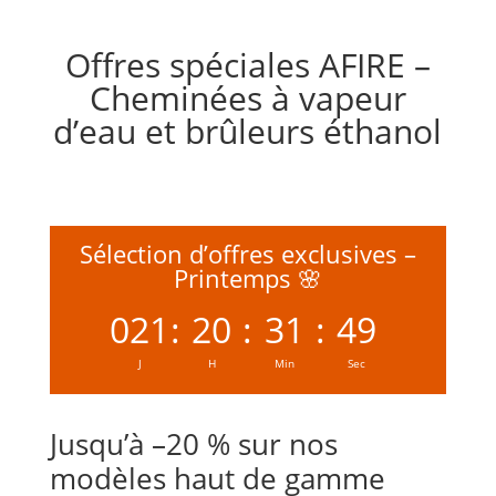
Offres spéciales AFIRE –
Cheminées à vapeur
d’eau et brûleurs éthanol
Sélection d’offres exclusives –
Printemps 🌸
021
:
20
:
31
:
48
J
H
Min
Sec
Jusqu’à –20 % sur nos
modèles haut de gamme