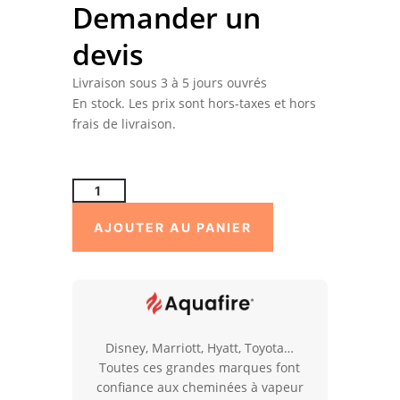
Demander un
devis
Livraison sous 3 à 5 jours ouvrés
En stock. Les prix sont hors-taxes et hors
frais de livraison.
quantité
de
AJOUTER AU PANIER
Insert
à
vapeur
d'eau
pour
cheminée
Disney, Marriott, Hyatt, Toyota…
existante
Toutes ces grandes marques font
GATSBY
confiance aux cheminées à vapeur
M