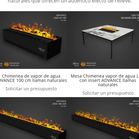
naturales que ofrecen un auténtico efecto de relieve.
Chimenea de vapor de agua
Mesa Chimenea vapor de agua 
VANCE 100 cm llamas naturales
con insert ADVANCE llamas
naturales
Solicitar un presupuesto
Solicitar un presupuesto