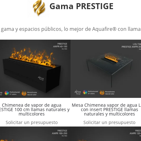
Gama PRESTIGE
a gama y espacios públicos, lo mejor de Aquafire® con llamas
Chimenea de vapor de agua
Mesa Chimenea vapor de agua 
ESTIGE 100 cm llamas naturales y
con insert PRESTIGE llamas
multicolores
naturales y multicolores
Solicitar un presupuesto
Solicitar un presupuesto