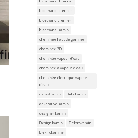
bio ethanol brenner
bioethanol brenner
bioethanolbrenner
bioethanol kamin
cheminee haut de gamme
cheminée 3D
cheminée vapeur d'eau
cheminée à vapeur d'eau
cheminée électrique vapeur
d'eau
dampfkamin
dekokamin
dekorative kamin
designer kamin
Design kamin
Elektrokamin
Elektrokamine