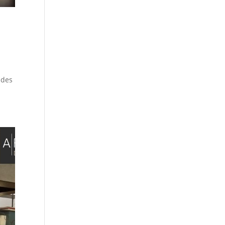
n
 des