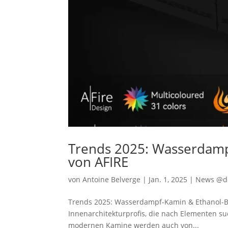
Trends 2025: Wasserdamp
von AFIRE
von
Antoine Belverge
|
Jan. 1, 2025
|
News @d
Trends 2025: Wasserdampf-Kamin & Ethanol-Br
Innenarchitekturprofis, die nach Elementen su
modernen Kamine werden auch von...