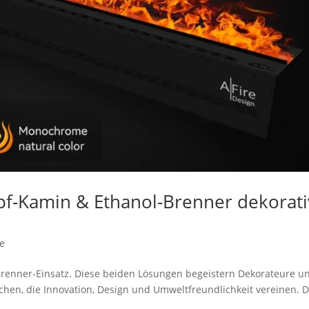
f-Kamin & Ethanol-Brenner dekorati
e
enner-Einsatz. Diese beiden Lösungen begeistern Dekorateure u
chen, die Innovation, Design und Umweltfreundlichkeit vereinen. D