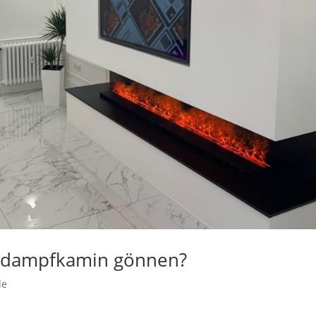
rdampfkamin gönnen?
de