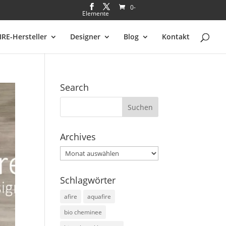
0-
Elemente
IRE-Hersteller
Designer
Blog
Kontakt
Search
Archives
Archives
Schlagwörter
afire
aquafire
bio cheminee