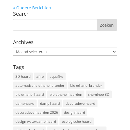
« Oudere Berichten
Search
Archives
Archives
Tags
3D haard
afire
aquafire
automatische ethanol brander
bio ethanol brander
bio ethanol haard
bio ethanol haarden
cheminée 3D
damphaard
damp haard
decoratieve haard
decoratieve haarden 2026
design haard
design waterdamp haard
ecologische haard