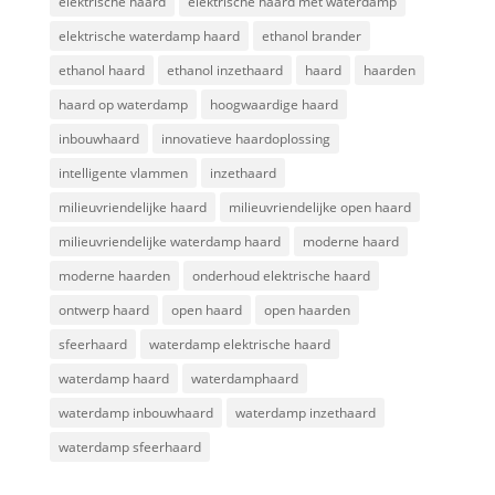
elektrische haard
elektrische haard met waterdamp
elektrische waterdamp haard
ethanol brander
ethanol haard
ethanol inzethaard
haard
haarden
haard op waterdamp
hoogwaardige haard
inbouwhaard
innovatieve haardoplossing
intelligente vlammen
inzethaard
milieuvriendelijke haard
milieuvriendelijke open haard
milieuvriendelijke waterdamp haard
moderne haard
moderne haarden
onderhoud elektrische haard
ontwerp haard
open haard
open haarden
sfeerhaard
waterdamp elektrische haard
waterdamp haard
waterdamphaard
waterdamp inbouwhaard
waterdamp inzethaard
waterdamp sfeerhaard