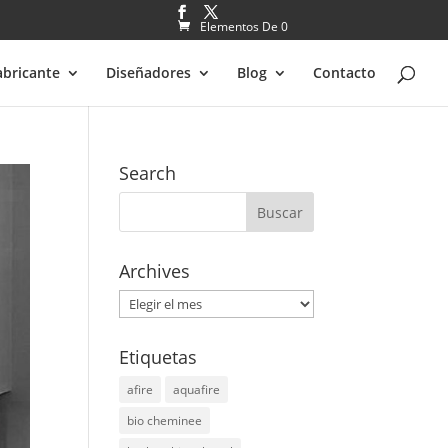
Elementos De 0
abricante
Diseñadores
Blog
Contacto
Search
Archives
Archives
Etiquetas
afire
aquafire
bio cheminee