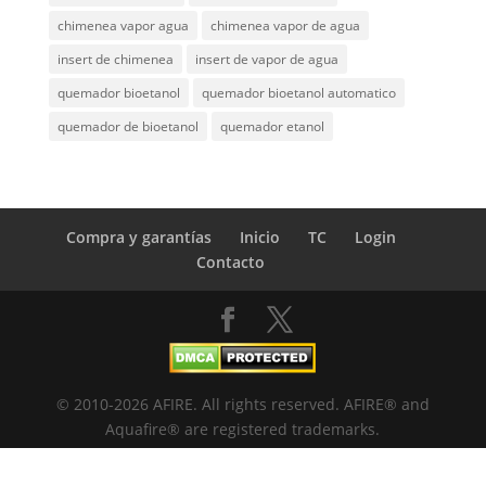
chimenea vapor agua
chimenea vapor de agua
insert de chimenea
insert de vapor de agua
quemador bioetanol
quemador bioetanol automatico
quemador de bioetanol
quemador etanol
Compra y garantías
Inicio
TC
Login
Contacto
© 2010-2026 AFIRE. All rights reserved. AFIRE® and
Aquafire® are registered trademarks.