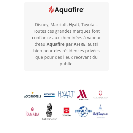
d’eau
PRESTIGE
100
cm
Disney, Marriott, Hyatt, Toyota…
flammes
Toutes ces grandes marques font
naturelles
confiance aux cheminées à vapeur
et
d’eau
Aquafire par AFIRE
, aussi
multicolores
bien pour des résidences privées
que pour des lieux recevant du
public.