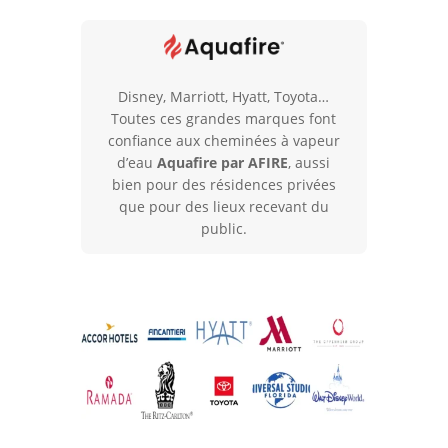
d'eau
PRESTIGE
300
cm
Disney, Marriott, Hyatt, Toyota…
flammes
Toutes ces grandes marques font
naturelles
confiance aux cheminées à vapeur
et
d’eau
Aquafire par AFIRE
, aussi
multicolores
bien pour des résidences privées
que pour des lieux recevant du
public.