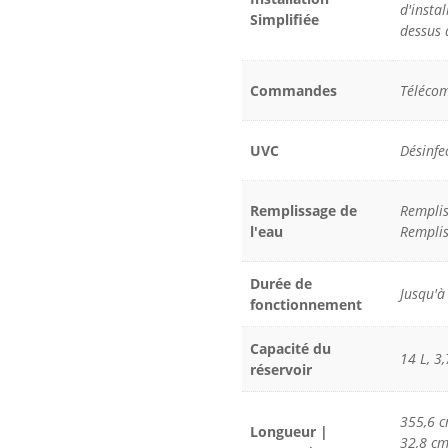
d'instal
Simplifiée
dessus 
Commandes
Télécom
UVC
Désinfe
Remplissage de
Rempli
l'eau
Remplis
Durée de
Jusqu'à
fonctionnement
Capacité du
14 L, 3
réservoir
355,6 c
Longueur |
32,8 cm