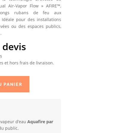
al Air-Vapor Flow » AFIRE™,
longs rubans de feu aux
 Idéale pour des installations
ivées ou des espaces publics,
.
devis
és
s et hors frais de livraison.
U PANIER
à vapeur d’eau
Aquafire par
du public.