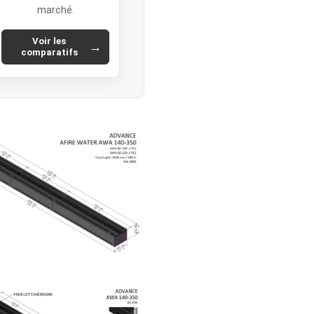
marché.
Voir les
→
comparatifs