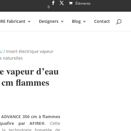
Éléments
0
IRE Fabricant
Designers
Blog
Contact
au
/ Insert électrique vapeur
 naturelles
ue vapeur d’eau
cm flammes
eau ADVANCE 350 cm à flammes
quafire par AFIRE®
. Cette
la technologie brevetée de