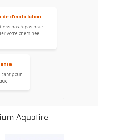
ide d'installation
ctions pas-à-pas pour
ller votre cheminée.
Vente
ricant pour
ique.
mium Aquafire