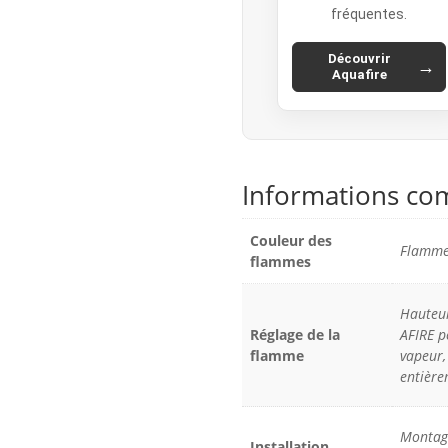
fréquentes.
Découvrir
→
Aquafire
Informations co
Couleur des
Flammes
flammes
Hauteur
Réglage de la
AFIRE p
flamme
vapeur,
entière
Montage
Installation