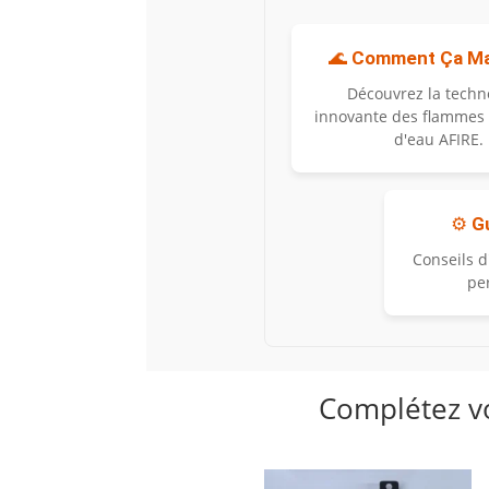
🌊
Comment Ça Ma
Découvrez la techn
innovante des flammes
d'eau AFIRE.
⚙️
G
Conseils d
pe
Complétez vo