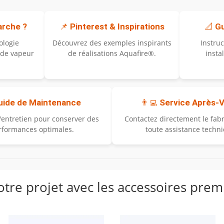
rche ?
📌
Pinterest & Inspirations
📐
Gu
ologie
Découvrez des exemples inspirants
Instru
 de vapeur
de réalisations Aquafire®.
insta
uide de Maintenance
👨‍💻
Service Après-
'entretien pour conserver des
Contactez directement le fab
rformances optimales.
toute assistance techn
tre projet avec les accessoires pre