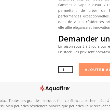
flammes à vapeur d’eau « Du
permettant de créer de 
performances exceptionnelles.
dans de vastes résidences pr
elle allie élégance et innovation
Demander un 
Livraison sous 3 à 5 jours ouvr
En stock. Les prix sont hors-taxe
quantité
AJOUTER A
de
Insert
électrique
vapeur
d'eau
Toyota… Toutes ces grandes marques font confiance aux cheminées 
ADVANCE
ussi bien pour des résidences privées que pour des lieux recevant 
350