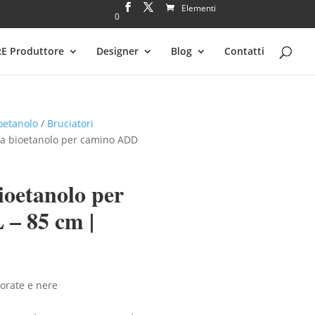
Elementi
0
RE Produttore
Designer
Blog
Contatti
oetanolo
/
Bruciatori
 a bioetanolo per camino ADD
ioetanolo per
– 85 cm |
dorate e nere