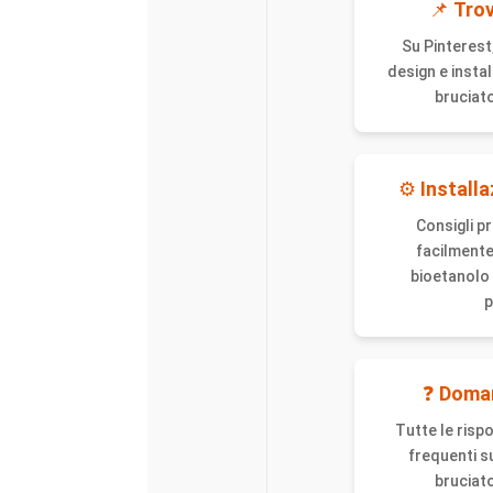
📌
Trov
Su Pinterest,
design e instal
bruciato
⚙️
Install
Consigli pr
facilmente
bioetanolo 
p
❓
Doman
Tutte le risp
frequenti su
bruciato