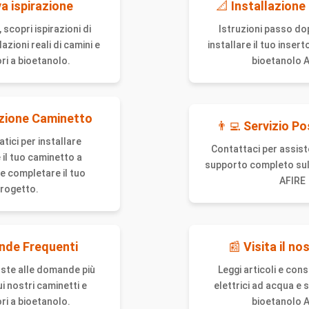
a ispirazione
📐
Installazione
 scopri ispirazioni di
Istruzioni passo do
lazioni reali di camini e
installare il tuo inser
ri a bioetanolo.
bioetanolo A
azione Caminetto
👨‍💻
Servizio Po
atici per installare
Contattaci per assist
 il tuo caminetto a
supporto completo sul 
e completare il tuo
AFIRE
rogetto.
de Frequenti
📰
Visita il no
oste alle domande più
Leggi articoli e consi
i nostri caminetti e
elettrici ad acqua e s
ri a bioetanolo.
bioetanolo A