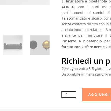
El bruciatore a bioetanolo
AFIRE®
, con i suoi 85 c
perfettamente ai camini di
Telecomandato e sicuro, cons
senza contatto diretto con la 
acciaio inox spazzolato da 3 
elegante per rinnovare il 
L’inserto a bioetanolo pe
fornito con 2 sfere nere e 2 s
Richiedi un 
Consegna entro 3-5 giorni lavo
Disponibile in magazzino. Prez
Bruciatore
AGGIUNGI
a
bioetanolo
per