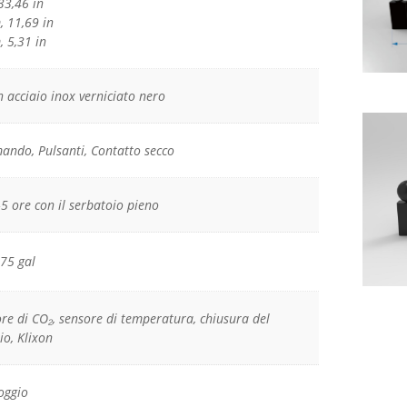
33,46 in
, 11,69 in
, 5,31 in
 acciaio inox verniciato nero
ando, Pulsanti, Contatto secco
–5 ore con il serbatoio pieno
,75 gal
ore di CO₂, sensore di temperatura, chiusura del
io, Klixon
oggio