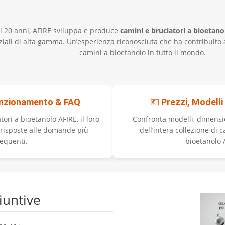
camino
ADD
i 20 anni, AFIRE sviluppa e produce
camini e bruciatori a bioetan
L
ziali di alta gamma. Un’esperienza riconosciuta che ha contribuito 
–
camini a bioetanolo in tutto il mondo.
85
cm
|
AFIRE
nzionamento & FAQ
💶
Prezzi, Modelli
quantità
tori a bioetanolo AFIRE, il loro
Confronta modelli, dimensio
 risposte alle domande più
dell’intera collezione di 
requenti.
bioetanolo 
iuntive