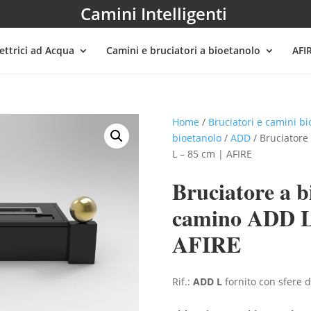
Camini Intelligenti
ettrici ad Acqua
Camini e bruciatori a bioetanolo
AFI
Home
/
Bruciatori e camini bi
bioetanolo
/
ADD
/ Bruciatore
L – 85 cm | AFIRE
Bruciatore a b
camino ADD L 
AFIRE
Rif.:
ADD L
fornito con sfere 