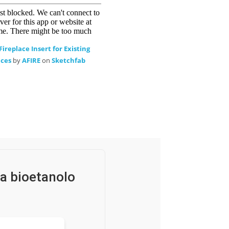
ireplace Insert for Existing
aces
by
AFIRE
on
Sketchfab
e a bioetanolo