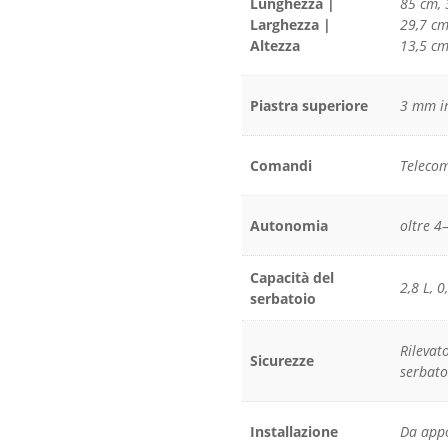
Lunghezza |
85 cm, 
Larghezza |
29,7 cm
Altezza
13,5 cm
Piastra superiore
3 mm in
Comandi
Telecom
Autonomia
oltre 4
Capacità del
2,8 L, 0
serbatoio
Rilevat
Sicurezze
serbato
Installazione
Da app