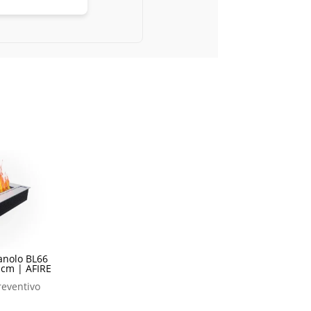
tanolo BL66
 cm | AFIRE
reventivo