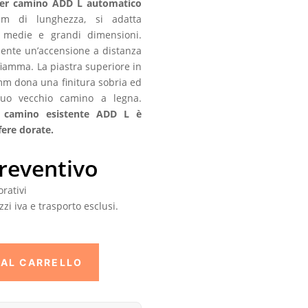
 per camino ADD L automatico
m di lunghezza, si adatta
 medie e grandi dimensioni.
ente un’accensione a distanza
fiamma. La piastra superiore in
mm dona una finitura sobria ed
tuo vecchio camino a legna.
r camino esistente ADD L è
fere dorate.
preventivo
rativi
zi iva e trasporto esclusi.
 AL CARRELLO