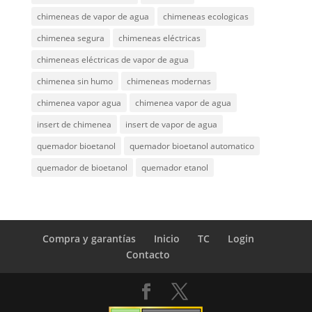
chimeneas de vapor de agua
chimeneas ecologicas
chimenea segura
chimeneas eléctricas
chimeneas eléctricas de vapor de agua
chimenea sin humo
chimeneas modernas
chimenea vapor agua
chimenea vapor de agua
insert de chimenea
insert de vapor de agua
quemador bioetanol
quemador bioetanol automatico
quemador de bioetanol
quemador etanol
Compra y garantías
Inicio
TC
Login
Contacto