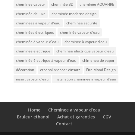
cheminee vapeur
cheminée 3D
cheminée AQUAFIRE
cheminée de luxe
cheminée moderne design
cheminées à vapeur d'eau
cheminée sécurité
cheminées électriques
cheminée vapeur d'eau
cheminée à vapeur d'eau
cheminée à vapeur d’eau
cheminée électrique
cheminée électrique vapeur d'eau
cheminée électrique à vapeur d'eau
chimenea de vapor
décoration
ethanol brenner einsatz
Fire Mood Design
insert vapeur d'eau
installation cheminée à vapeur d’eau
Home
Cheminee a vapeur d’eau
Bruleur ethanol
Achat et garanties
CGV
Contact