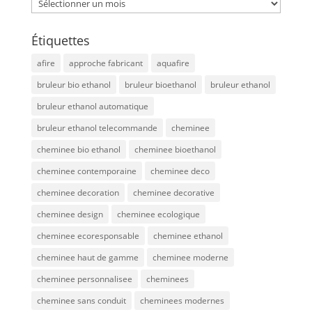
Archives
Étiquettes
afire
approche fabricant
aquafire
bruleur bio ethanol
bruleur bioethanol
bruleur ethanol
bruleur ethanol automatique
bruleur ethanol telecommande
cheminee
cheminee bio ethanol
cheminee bioethanol
cheminee contemporaine
cheminee deco
cheminee decoration
cheminee decorative
cheminee design
cheminee ecologique
cheminee ecoresponsable
cheminee ethanol
cheminee haut de gamme
cheminee moderne
cheminee personnalisee
cheminees
cheminee sans conduit
cheminees modernes