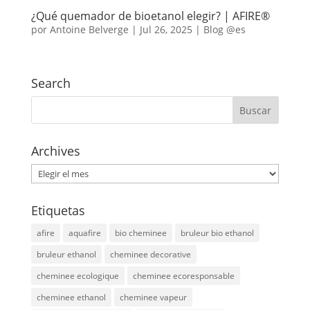
¿Qué quemador de bioetanol elegir? | AFIRE®
por
Antoine Belverge
|
Jul 26, 2025
|
Blog @es
Search
Archives
Archives
Etiquetas
afire
aquafire
bio cheminee
bruleur bio ethanol
bruleur ethanol
cheminee decorative
cheminee ecologique
cheminee ecoresponsable
cheminee ethanol
cheminee vapeur