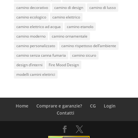
camino decorativo
camino di design
camino di lusso
camino ecologico
camino elettrico
camino elettrico ad acqua
camino etanolo
camino moderno
camino ornamentale
camino personalizzato
camino rispettoso dell’ambiente
camino senza canna fumaria
camino sicuro
design d’interni
Fire Mood Design
modelli camini elettrici
Home
Comprare e garanzie?
CG
Login
Contatti